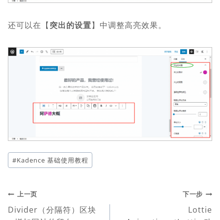
还可以在【
突出的设置
】中调整高亮效果。
文
#
Kadence 基础使用教程
章
标
签：
文
上一页
下一步
Divider（分隔符）区块
Lottie
章