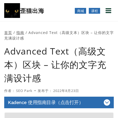
跳
歪猫出海
到
商城
课程
内
容
首页
/
指南
/
Advanced Text（高级文本）区块 – 让你的文字
充满设计感
Advanced Text（高级文
本）区块 – 让你的文字充
满设计感
作者：
SEO Park
发布于：
2022年8月23日
Kadence 使用指南目录（点击打开）