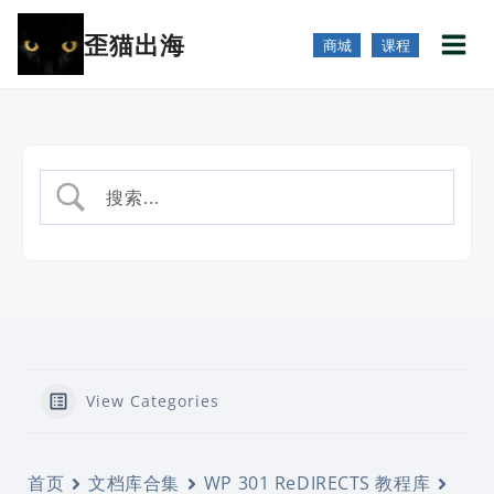
跳
歪猫出海
到
商城
课程
内
容
View Categories
首页
文档库合集
WP 301 ReDIRECTS 教程库