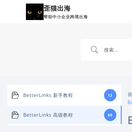
跳
歪猫出海
到
帮助中小企业跨境出海
内
容
BetterLinks 新手教程
12
B
BetterLinks 高级教程
60