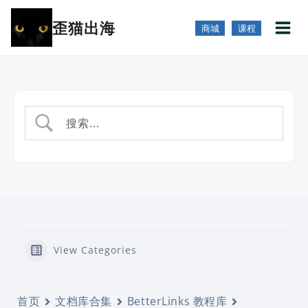
跳
歪猫出海
到
商城
课程
内
容
View Categories
首页
文档库合集
BetterLinks 教程库