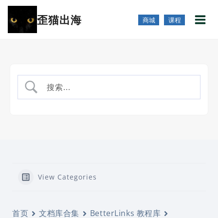
跳
歪猫出海
到
商城
课程
内
容
View Categories
首页
文档库合集
BetterLinks 教程库