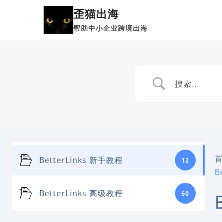
跳
歪猫出海
到
帮助中小企业跨境出海
内
容
BetterLinks 新手教程
12
B
BetterLinks 高级教程
60