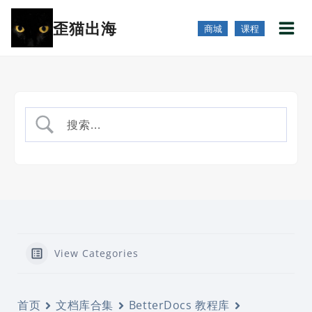
跳
歪猫出海
到
商城
课程
内
容
View Categories
首页
文档库合集
BetterDocs 教程库