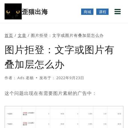
跳
歪猫出海
到
商城
课程
内
容
首页
/
文章
/
图片拒登：文字或图片有叠加层怎么办
图片拒登：文字或图片有
叠加层怎么办
作者：
Ads 老杨
发布于：
2022年9月23日
这个问题出现在有需要图片素材的广告中：